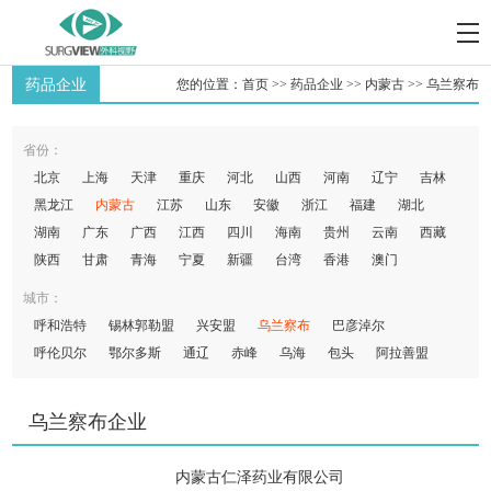
药品企业
您的位置：
首页
>>
药品企业
>>
内蒙古
>>
乌兰察布
省份：
北京
上海
天津
重庆
河北
山西
河南
辽宁
吉林
黑龙江
内蒙古
江苏
山东
安徽
浙江
福建
湖北
湖南
广东
广西
江西
四川
海南
贵州
云南
西藏
陕西
甘肃
青海
宁夏
新疆
台湾
香港
澳门
城市：
呼和浩特
锡林郭勒盟
兴安盟
乌兰察布
巴彦淖尔
呼伦贝尔
鄂尔多斯
通辽
赤峰
乌海
包头
阿拉善盟
乌兰察布企业
内蒙古仁泽药业有限公司