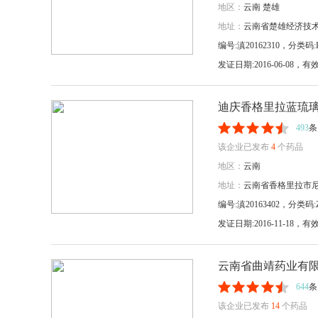
地区：
云南
楚雄
地址：
云南省楚雄经济技
编号:滇20162310，分类码:H
发证日期:2016-06-08
迪庆香格里拉蓝琉
493
条
该企业已发布
4
个药品
地区：
云南
地址：
云南省香格里拉市尼
编号:滇20163402，分类码:Z
发证日期:2016-11-18
云南省曲靖药业有
644
条
该企业已发布
14
个药品