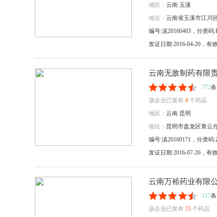
地区：
云南
玉溪
地址：
云南省玉溪市江川
编号:滇20160403，分类码:H
发证日期:2016-04-20
云南无敌制药有限
772
条
该企业已发布
4
个药品
地区：
云南
昆明
地址：
昆明市盘龙区青云办
编号:滇20160171，分类码:Z
发证日期:2016-07-26
云南万裕药业有限
117
条
该企业已发布
15
个药品