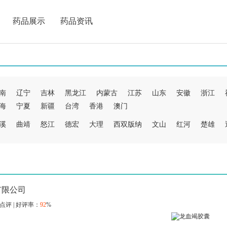
药品展示
药品资讯
南
辽宁
吉林
黑龙江
内蒙古
江苏
山东
安徽
浙江
海
宁夏
新疆
台湾
香港
澳门
溪
曲靖
怒江
德宏
大理
西双版纳
文山
红河
楚雄
有限公司
点评 | 好评率：
92
%