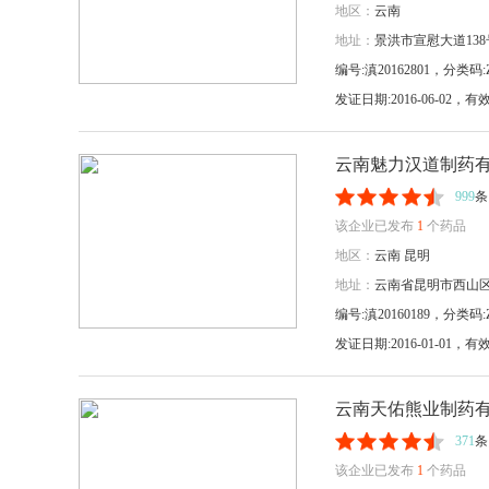
地区：
云南
地址：
景洪市宣慰大道13
编号:滇20162801，分类码:Z
发证日期:2016-06-02
云南魅力汉道制药
999
条
该企业已发布
1
个药品
地区：
云南
昆明
地址：
云南省昆明市西山
编号:滇20160189，分类码:Z
发证日期:2016-01-01
云南天佑熊业制药
371
条
该企业已发布
1
个药品