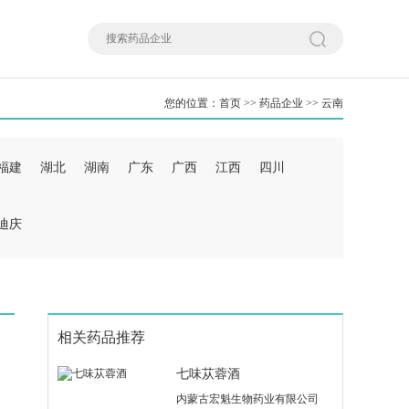
您的位置：
首页
>>
药品企业
>>
云南
福建
湖北
湖南
广东
广西
江西
四川
迪庆
相关药品推荐
七味苁蓉酒
内蒙古宏魁生物药业有限公司