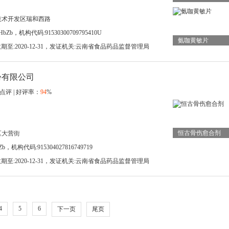
技术开发区瑞和西路
bZb，机构代码:91530300709795410U
氨咖黄敏片
，有效期至:2020-12-31，发证机关:云南省食品药品监督管理局
份有限公司
点评 | 好评率：
94
%
恒古骨伤愈合剂
区大营街
b，机构代码:915304027816749719
，有效期至:2020-12-31，发证机关:云南省食品药品监督管理局
4
5
6
下一页
尾页