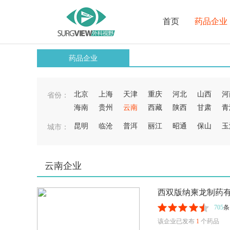
首页
药品企业
药品企业
北京
上海
天津
重庆
河北
山西
河
省份：
海南
贵州
云南
西藏
陕西
甘肃
青
昆明
临沧
普洱
丽江
昭通
保山
玉
城市：
云南企业
西双版纳柬龙制药
705
条
该企业已发布
1
个药品