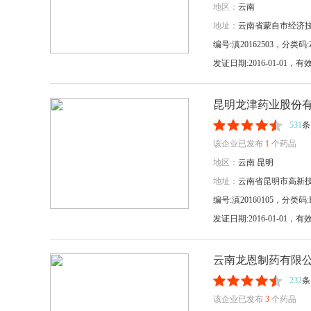
地区：
云南
地址：
云南省蒙自市经济
编号:滇20162503，分类码:Z
发证日期:2016-01-01
昆明龙津药业股份
531
条
该企业已发布
1
个药品
地区：
云南
昆明
地址：
云南省昆明市高新技
编号:滇20160105，分类码:H
发证日期:2016-01-01
云南龙恩制药有限
232
条
该企业已发布
3
个药品