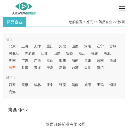
药品企业
您的位置：
首页
>>
药品企业
>>
陕西
省份：
北京
上海
天津
重庆
河北
山西
河南
辽宁
吉林
黑龙江
内蒙古
江苏
山东
安徽
浙江
福建
湖北
湖南
广东
广西
江西
四川
海南
贵州
云南
西藏
陕西
甘肃
青海
宁夏
新疆
台湾
香港
澳门
城市：
西安
安康
榆林
汉中
延安
渭南
咸阳
宝鸡
铜川
商洛
陕西企业
陕西邦盛药业有限公司