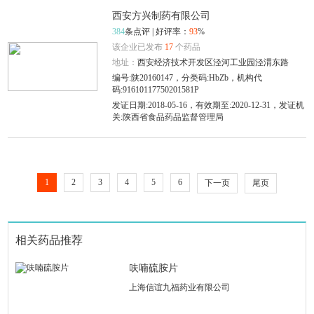
西安方兴制药有限公司
384
条点评 | 好评率：
93
%
该企业已发布
17
个药品
地址：
西安经济技术开发区泾河工业园泾渭东路
编号:陕20160147，分类码:HbZb，机构代
码:91610117750201581P
发证日期:2018-05-16，有效期至:2020-12-31，发证机
关:陕西省食品药品监督管理局
1
2
3
4
5
6
下一页
尾页
相关药品推荐
呋喃硫胺片
上海信谊九福药业有限公司