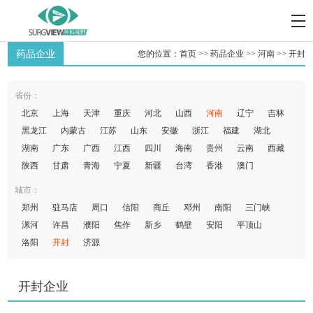
药品企业
您的位置：
首页
>>
药品企业
>>
河南
>>
开封
省份：
北京
上海
天津
重庆
河北
山西
河南
辽宁
吉林
黑龙江
内蒙古
江苏
山东
安徽
浙江
福建
湖北
湖南
广东
广西
江西
四川
海南
贵州
云南
西藏
陕西
甘肃
青海
宁夏
新疆
台湾
香港
澳门
城市：
郑州
驻马店
周口
信阳
商丘
邓州
南阳
三门峡
漯河
许昌
濮阳
焦作
新乡
鹤壁
安阳
平顶山
洛阳
开封
济源
开封企业