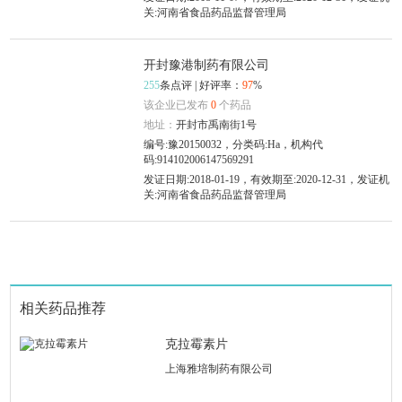
关:河南省食品药品监督管理局
开封豫港制药有限公司
255
条点评 | 好评率：
97
%
该企业已发布
0
个药品
地址：
开封市禹南街1号
编号:豫20150032，分类码:Ha，机构代
码:914102006147569291
发证日期:2018-01-19，有效期至:2020-12-31，发证机
关:河南省食品药品监督管理局
相关药品推荐
克拉霉素片
上海雅培制药有限公司