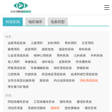
科室疾病
地区城市
包装剂型
科室：
泌尿系统疾病
儿童用药
妇科用药
男科用药
五官用药
肠胃用药
皮肤用药
感冒发热
感染性疾病
骨科疾病
心血管系统疾病
精神心理疾病
男科疾病
儿科疾病
外科疾病
老人用药
保健食品
滋补食品
皮肤疾病
性传播疾病
呼吸系统疾病
耳鼻咽喉疾病
神经系统疾病
肿瘤疾病
口腔疾病
代谢疾病
风湿免疫系统疾病
血液和淋巴系统疾病
女性生殖及妊娠疾病
眼疾病
内分泌系统疾病
消化系统疾病
维生素与矿物质
疾病：
丙型病毒性肝炎
乙型病毒性肝炎
慢性胃炎
萎缩性胃炎
消化性溃疡
溃疡性结肠炎
脂肪肝
急性胰腺炎
慢性肝炎