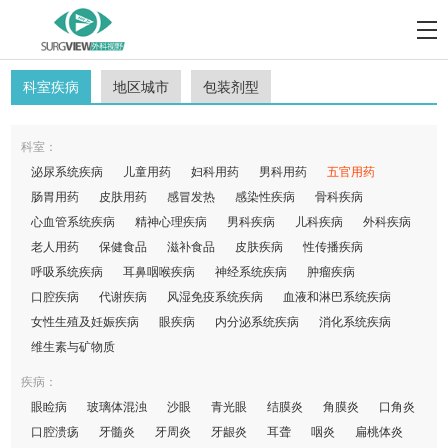
科室疾病
地区城市
包装剂型
科室：
泌尿系统疾病
儿童用药
妇科用药
男科用药
五官用药
肠胃用药
皮肤用药
感冒发热
感染性疾病
骨科疾病
心血管系统疾病
精神心理疾病
男科疾病
儿科疾病
外科疾病
老人用药
保健食品
滋补食品
皮肤疾病
性传播疾病
呼吸系统疾病
耳鼻咽喉疾病
神经系统疾病
肿瘤疾病
口腔疾病
代谢疾病
风湿免疫系统疾病
血液和淋巴系统疾病
女性生殖及妊娠疾病
眼疾病
内分泌系统疾病
消化系统疾病
维生素与矿物质
疾病：
眼睑病
玻璃体混浊
沙眼
青光眼
结膜炎
角膜炎
口角炎
口腔溃疡
牙髓炎
牙周炎
牙龈炎
耳聋
咽炎
扁桃体炎