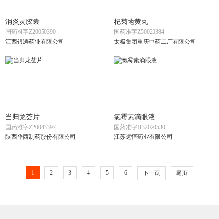
消炎灵胶囊
杞菊地黄丸
国药准字Z20050390
国药准字Z50020384
江西银涛药业有限公司
太极集团重庆中药二厂有限公司
当归龙荟片
氯霉素滴眼液
国药准字Z20043397
国药准字H32020530
陕西华西制药股份有限公司
江苏远恒药业有限公司
1
2
3
4
5
6
下一页
尾页