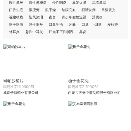
慢性鼻炎
慢性鼻窦炎
慢性咽炎
暴发火眼
流涕鼻塞
口舌生疮
眼疲劳
眼干燥
结膜充血
眼睛发痒
目涩畏光
视物模糊
迎风流泪
夜盲
青少年假性近视
泪囊炎
咽干咽痛
急性咽炎
口鼻生疮
牙痛
口臭
烟臭
麦粒肿
外耳炎
急性中耳炎
屈光不正性弱视
鼻炎
司帕沙星片
栀子金花丸
国药准字H10980055
国药准字Z15020258
成都倍特药业有限公司
内蒙古天奇中蒙制药股份有限公司