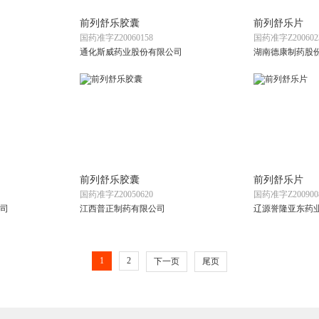
前列舒乐胶囊
前列舒乐片
国药准字Z20060158
国药准字Z200602
通化斯威药业股份有限公司
湖南德康制药股
前列舒乐胶囊
前列舒乐片
国药准字Z20050620
国药准字Z200900
司
江西普正制药有限公司
辽源誉隆亚东药
1
2
下一页
尾页