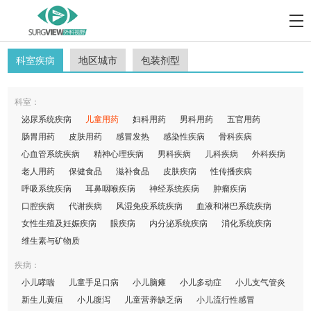
科室疾病
地区城市
包装剂型
科室：
泌尿系统疾病
儿童用药
妇科用药
男科用药
五官用药
肠胃用药
皮肤用药
感冒发热
感染性疾病
骨科疾病
心血管系统疾病
精神心理疾病
男科疾病
儿科疾病
外科疾病
老人用药
保健食品
滋补食品
皮肤疾病
性传播疾病
呼吸系统疾病
耳鼻咽喉疾病
神经系统疾病
肿瘤疾病
口腔疾病
代谢疾病
风湿免疫系统疾病
血液和淋巴系统疾病
女性生殖及妊娠疾病
眼疾病
内分泌系统疾病
消化系统疾病
维生素与矿物质
疾病：
小儿哮喘
儿童手足口病
小儿脑瘫
小儿多动症
小儿支气管炎
新生儿黄疸
小儿腹泻
儿童营养缺乏病
小儿流行性感冒