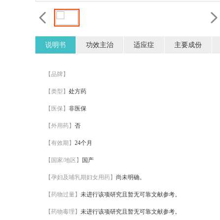
说明书
功效主治
适应症
主要成份
【品牌】
【类型】
处方药
【医保】
非医保
【外用药】
否
【有效期】
24个月
【国家/地区】
国产
【孕妇及哺乳期妇女用药】
尚未明确。
【药物过量】
未进行该项研究且暂无可靠文献参考。
【药物毒理】
未进行该项研究且暂无可靠文献参考。