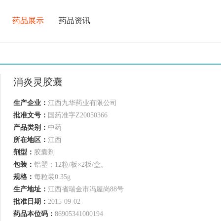
药品展示
药品资讯
消炎灵胶囊
生产企业：
江西九华药业有限公司
批准文号：
国药准字Z20050366
产品类别：
中药
所在地区：
江西
剂型：
胶囊剂
包装：
铝塑；12粒/板×2板/盒。
规格：
每粒装0.35g
生产地址：
江西省瑞金市冯屋岗88号
批准日期：
2015-09-02
药品本位码：
86905341000194