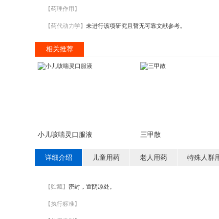
【药理作用】
【药代动力学】
未进行该项研究且暂无可靠文献参考。
相关推荐
小儿咳喘灵口服液
三甲散
详细介绍
儿童用药
老人用药
特殊人群
【贮藏】
密封，置阴凉处。
【执行标准】