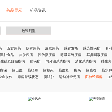
药品展示
药品资讯
包装剂型
药
五官用药
肠胃用药
皮肤用药
感冒发热
感染性疾病
骨
滋补食品
皮肤疾病
性传播疾病
呼吸系统疾病
耳鼻咽喉疾病
性生殖及妊娠疾病
眼疾病
内分泌系统疾病
消化系统疾病
维生素
癫痫
脑出血
脑栓塞
脑梗死
脑血栓
痴呆
脑膜炎
脑水肿
缺血发作
癫痫持续状态
脑脓肿
运动神经元病
面神经麻痹
血