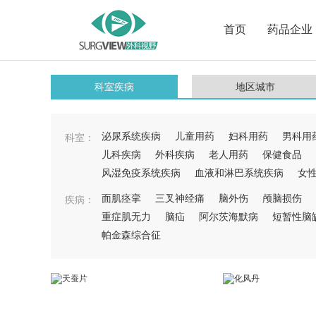
首页
药品企业
科室疾病
地区城市
泌尿系统疾病
儿童用药
妇科用药
男科用
科室：
儿科疾病
外科疾病
老人用药
保健食品
风湿免疫系统疾病
血液和淋巴系统疾病
女
面肌痉挛
三叉神经痛
脑外伤
颅脑损伤
疾病：
重症肌无力
脑疝
阿尔茨海默病
短暂性脑
帕金森综合征