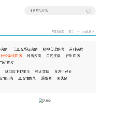
您的位置：
首页
>>
药品展示
科疾病
心血管系统疾病
精神心理疾病
男科疾病
神经系统疾病
肿瘤疾病
口腔疾病
代谢疾病
与矿物质
蛛网膜下腔出血
帕金森病
多发性硬化
管性头痛
血管性痴呆
脑梗塞
偏头痛