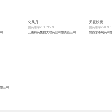
化风丹
天蚕胶囊
国药准字Z53021589
国药准字Z200901
司
云南白药集团大理药业有限责任公司
陕西东泰制药有
限公司