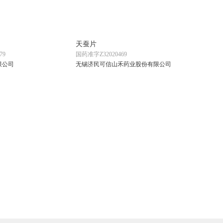
天蚕片
79
国药准字Z32020469
限公司
无锡济民可信山禾药业股份有限公司