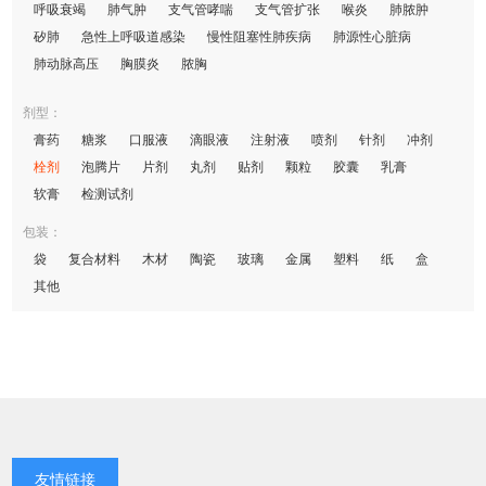
呼吸衰竭
肺气肿
支气管哮喘
支气管扩张
喉炎
肺脓肿
矽肺
急性上呼吸道感染
慢性阻塞性肺疾病
肺源性心脏病
肺动脉高压
胸膜炎
脓胸
剂型：
膏药
糖浆
口服液
滴眼液
注射液
喷剂
针剂
冲剂
栓剂
泡腾片
片剂
丸剂
贴剂
颗粒
胶囊
乳膏
软膏
检测试剂
包装：
袋
复合材料
木材
陶瓷
玻璃
金属
塑料
纸
盒
其他
友情链接