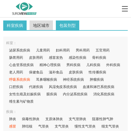
科室疾病
地区城市
包装剂型
科室：
泌尿系统疾病
儿童用药
妇科用药
男科用药
五官用药
肠胃用药
皮肤用药
感冒发热
感染性疾病
骨科疾病
心血管系统疾病
精神心理疾病
男科疾病
儿科疾病
外科疾病
老人用药
保健食品
滋补食品
皮肤疾病
性传播疾病
呼吸系统疾病
耳鼻咽喉疾病
神经系统疾病
肿瘤疾病
口腔疾病
代谢疾病
风湿免疫系统疾病
血液和淋巴系统疾病
女性生殖及妊娠疾病
眼疾病
内分泌系统疾病
消化系统疾病
维生素与矿物质
疾病：
肺炎
病毒性肺炎
支原体肺炎
支气管肺炎
阻塞性肺气肿
感冒
肺结核
气管炎
支气管炎
慢性支气管炎
细支气管炎