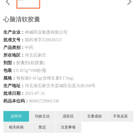
心脑清软胶囊
生产企业：
神威药业集团有限公司
批准文号：
国药准字Z20026515
产品类别：
中药
所在地区：
河北
石家庄
剂型：
胶囊剂(软胶囊)
包装：
0.415g*100粒/瓶
规格：
每粒装0.415g(含维生素E17mg)
生产地址：
河北省石家庄市栾城区石栾大街168号
批准日期：
2015-07-31
药品本位码：
86902729001330
说明书
功效主治
适应症
主要成份
不良反应
相关疾病
禁忌
注意事项