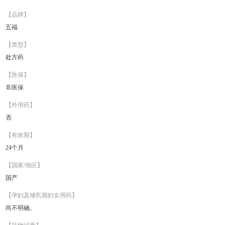
【品牌】
五福
【类型】
处方药
【医保】
非医保
【外用药】
否
【有效期】
24个月
【国家/地区】
国产
【孕妇及哺乳期妇女用药】
尚不明确。