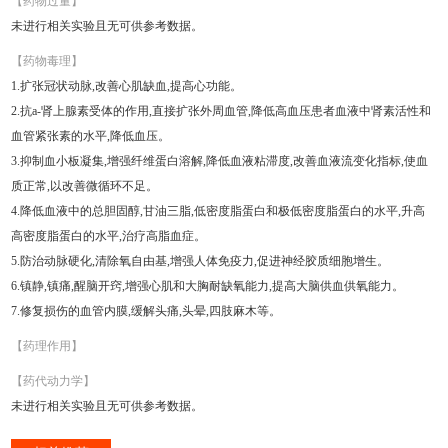
【药物过量】
未进行相关实验且无可供参考数据。
【药物毒理】
1.扩张冠状动脉,改善心肌缺血,提高心功能。
2.抗a-肾上腺素受体的作用,直接扩张外周血管,降低高血压患者血液中肾素活性和
血管紧张素的水平,降低血压。
3.抑制血小板凝集,增强纤维蛋白溶解,降低血液粘滞度,改善血液流变化指标,使血
质正常,以改善微循环不足。
4.降低血液中的总胆固醇,甘油三脂,低密度脂蛋白和极低密度脂蛋白的水平,升高
高密度脂蛋白的水平,治疗高脂血症。
5.防治动脉硬化,清除氧自由基,增强人体免疫力,促进神经胶质细胞增生。
6.镇静,镇痛,醒脑开窍,增强心肌和大胸耐缺氧能力,提高大脑供血供氧能力。
7.修复损伤的血管内膜,缓解头痛,头晕,四肢麻木等。
【药理作用】
【药代动力学】
未进行相关实验且无可供参考数据。