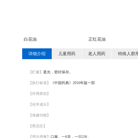
白花油
正红花油
详细介绍
儿童用药
老人用药
特殊人群
【贮藏】
遮光，密封保存。
【执行标准】
《中国药典》2010年版一部
【作用类别】
【化学成分】
【保健功能】
【禁忌症】
【用法用量】
口服，一6克，一日2次。