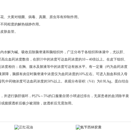
菊花、大黄对细菌、病毒、真菌、原虫等有抑制作用。
有不同程度的解热镇静作用。
张皮肤血管。
体内水解为碱。吸收后除脑脊液和脑组织外，广泛分布于各组织和体液中，尤以肝、
高出血药浓度数倍，在胆汁中的浓度可达血药浓度的10～40倍以上。在皮下组织、
药浓度相仿；在胸、腹水及脓液等中的浓度可达有效水平。有一定量（约为血药浓度
脊液屏障，脑膜有炎症时脑脊液中浓度仅为血药浓度的10%左右。可进入胎血和排入母
乳中药物浓度可达血药浓度的50%以上。表观分布容积（Vd）为0.9L/kg。蛋白结合
出，并进行肠肝循环，约2%～5%的口服量自肾小球滤过排出，无尿患者的血消除半衰
透析或腹膜透析后极少被清除，故透析后无需加用。