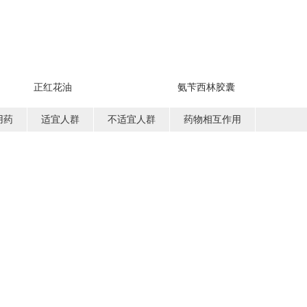
正红花油
氨苄西林胶囊
用药
适宜人群
不适宜人群
药物相互作用