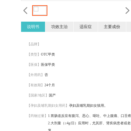
说明书
功效主治
适应症
主要成份
【品牌】
【类型】
OTC甲类
【医保】
医保甲类
【外用药】
否
【有效期】
24个月
【国家/地区】
国产
【孕妇及哺乳期妇女用药】
孕妇及哺乳期妇女慎用。
【药物过量】
1.胃肠道反应有腹泻、恶心、呕吐、中上腹痛、口舌
2.大剂量（≥4g/日）应用时，尤其肝、肾疾病患者或
复。