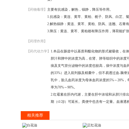
【药物毒理】
主要有抗感染，解热，镇静，降压等作用。
1.抗感染：黄连、黄芩、黄柏、栀子、防风、白芷、
2.解热镇静：黄连、黄芩、黄柏、防风、连翘、石膏
3.降压：黄连、黄芩、黄柏都有降压作用，薄荷能扩
【药理作用】
【药代动力学】
1.本品在肠道中以基质和酯化物的形式被吸收，在
胆汁和脾中的浓度为高，在肾、肺等组织中的浓度可
痰及支气管分泌物中的浓度也较高，痰中浓度与血
的33%）进入前列腺及精囊中，但不易透过血-脑
乳中，胎儿血药浓度为母体血药浓度的5%～20%，母
率为70%～90%。
2.红霉素在肝内代谢，主要在肝中浓缩和从胆汁排
期（t1/2β）可延长。粪便中也含有一定量。血液
相关推荐