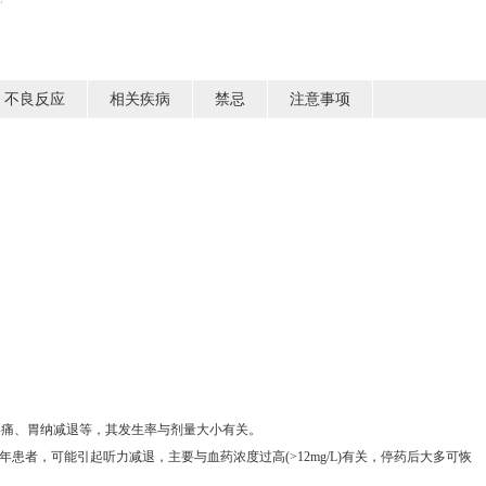
不良反应
相关疾病
禁忌
注意事项
疼痛、胃纳减退等，其发生率与剂量大小有关。
老年患者，可能引起听力减退，主要与血药浓度过高(>12mg/L)有关，停药后大多可恢