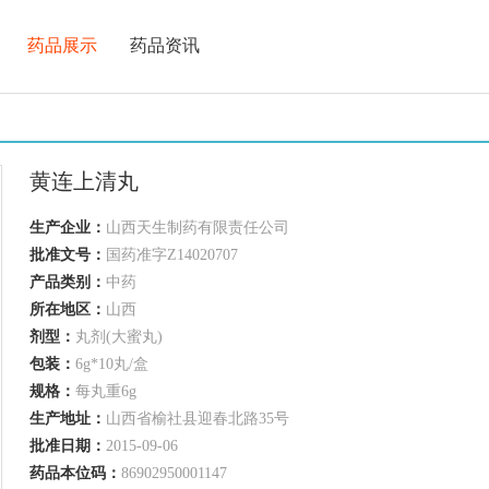
药品展示
药品资讯
黄连上清丸
生产企业：
山西天生制药有限责任公司
批准文号：
国药准字Z14020707
产品类别：
中药
所在地区：
山西
剂型：
丸剂(大蜜丸)
包装：
6g*10丸/盒
规格：
每丸重6g
生产地址：
山西省榆社县迎春北路35号
批准日期：
2015-09-06
药品本位码：
86902950001147