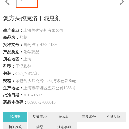
复方头孢克洛干混悬剂
生产企业：
上海美优制药有限公司
商品名：
熙蒙
批准文号：
国药准字H20041880
产品类别：
化学药品
所在地区：
上海
剂型：
干混悬剂
包装：
0.25g*6包/盒。
规格：
每包含头孢克洛0.25g与溴已新8mg
生产地址：
上海市奉贤区五四公路1388号
批准日期：
2015-07-13
药品本位码：
86900727000515
说明书
功效主治
适应症
主要成份
不良反应
相关疾病
禁忌
注意事项