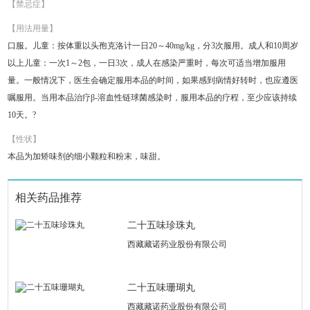
【禁忌症】
【用法用量】
口服。儿童：按体重以头孢克洛计一日20～40mg/kg，分3次服用。成人和10周岁
以上儿童：一次1～2包，一日3次，成人在感染严重时，每次可适当增加服用
量。一般情况下，医生会确定服用本品的时间，如果感到病情好转时，也应遵医
嘱服用。当用本品治疗β-溶血性链球菌感染时，服用本品的疗程，至少应该持续
10天。?
【性状】
本品为加矫味剂的细小颗粒和粉末，味甜。
相关药品推荐
二十五味珍珠丸
西藏藏诺药业股份有限公司
二十五味珊瑚丸
西藏藏诺药业股份有限公司