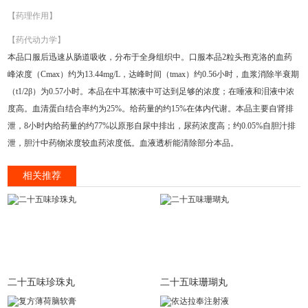
【药理作用】
【药代动力学】
本品口服后迅速从肠道吸收，分布于全身组织中。口服本品2粒头孢克洛的血药
峰浓度（Cmax）约为13.44mg/L，达峰时间（tmax）约0.56小时，血浆消除半衰期
（t1/2β）为0.57小时。本品在中耳脓液中可达到足够的浓度；在唾液和泪液中浓
度高。血清蛋白结合率约为25%。给药量的约15%在体内代谢。本品主要自肾排
泄，8小时内给药量的约77%以原形自尿中排出，尿药浓度高；约0.05%自胆汁排
泄，胆汁中药物浓度较血药浓度低。血液透析能清除部分本品。
相关推荐
二十五味珍珠丸
二十五味珊瑚丸