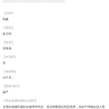
【品牌】
熙蒙
【类型】
处方药
【医保】
非医保
【外用药】
否
【有效期】
24个月。
【国家/地区】
国产
【孕妇及哺乳期妇女用药】
当孕妇或哺乳期妇女服用本药后，虽没有数据证明其危害，但由于药物会进入母