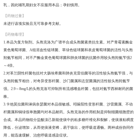
乳，因此哺乳期妇女不应服用本品；孕妇慎用。
【药物过量】
未进行该项实验且无可靠参考文献。
【药物毒理】
1.本品为复方制剂。头孢克洛为广谱半合成头孢菌素类抗生素。对产青霉素酶金
黄色葡萄球菌、A组溶血性链球菌、草绿色链球菌和表皮葡萄球菌的活性与头孢
羟氨苄相同，对不产酶金黄色葡萄球菌和肺炎球菌的抗菌作用较头孢羟氨苄强2
～4倍。
2.对革兰阴性杆菌包括对大肠埃希菌和肺炎克雷伯菌等的活性较头孢氨苄强，与
头孢羟氨苄相仿，对奇异变形杆菌、沙门菌属和志贺菌属的活性较头孢羟氨苄
强。2.9～8mg/L的头孢克洛可抑制所有流感嗜血杆菌，包括对氨苄西林耐药的菌
株。
3.卡他莫拉菌和淋病奈瑟菌对本品很敏感。吲哚阳性变形杆菌、沙雷菌属、不动
杆菌属和铜绿假单胞菌均对本品耐药。头孢克洛的作用机制是抑制细菌细胞壁的
合成。本品药物组分盐酸溴己新能使痰中的粘多糖纤维化和裂解，使痰液粘稠度
降低，分泌增加，从而使痰液变稀，易于咳出，使呼吸道通畅。两种成份协同作
用，能迅速缓解、治愈呼吸道感染症状。