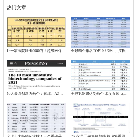
的春天在哪里？中国
热门文章
让一家医院吐出9000万！超级医保局的三年“打虎记”
全球药企排名TOP10！强生、罗氏、诺华……
10大最具创新力药企：辉瑞、AZ、GSK…
全球TOP10仿制药企 印度五席 无一来自中国！
全球十大畅销药洗牌！三个重磅品种出局，O药大下滑！
260亿美元销售额加持 辉瑞将重回TOP1药厂宝座？