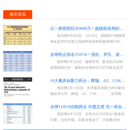
相关资讯
让一家医院吐出9000万！超级医保局的三年“打虎记”
医药网8月9日讯 7月26日，国家医疗保障局
基金监管司负责人段政明在国务院政策例行吹风
会上，介绍了医保局成立三年来的打击医保违
规、诈骗“成绩
全球药企排名TOP10！强生、罗氏、诺华……
医药网3月5日讯 随着拜耳、默克的2020年
财报陆续出炉，最新的全球药企TOP10排名也浮出
水面。今年的排名相比去年了非常大的变
化。 若按照总收入计，
10大最具创新力药企：辉瑞、AZ、GSK…
医药网3月11日讯 全球最具创新力的10家生
物技术公司：辉瑞、AZ、GSK…… 全球商业
的日常化运营结束了。在每个行业中，全球各地
的公司在过去
全球TOP10仿制药企 印度五席 无一来自中国！
医药网4月7日讯 全球10大TOP药企5家来自
印度，没有中国。在集采推进下，大多数仿制药
企转向了创新，仿制药真的没有价值了？仿制药