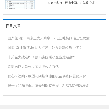
家来自印度，没有中国。在集采推进下，大
多数仿制药企转向了创新，仿制药真的没有
价值了？仿制药的春天在哪里？中国
栏目文章
国产第3家！南京正大天晴拿下2亿止吐药阿瑞匹坦胶囊
国谈“双通道”后国采大扩容，处方外流趋势几何？
十药企大战在即！胰岛素国采小企业难逆袭？
联影医疗大动作，预计年收入百亿
偏心？违约？欧盟与阿斯利康的疫苗供货问题仍未解
报告：2020年非儿童专科医院开展儿科ECMO例数增多