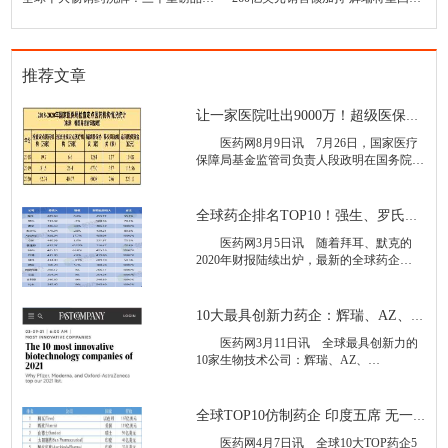
推荐文章
让一家医院吐出9000万！超级医保局的三年“打虎记”
医药网8月9日讯 7月26日，国家医疗
保障局基金监管司负责人段政明在国务院政
策例行吹风会上，介绍了医保局成立三年来
的打击医保违规、诈骗“成绩
全球药企排名TOP10！强生、罗氏、诺华……
医药网3月5日讯 随着拜耳、默克的
2020年财报陆续出炉，最新的全球药企
TOP10排名也浮出水面。今年的排名相比去
年了非常大的变化。 若按照总收入计，
10大最具创新力药企：辉瑞、AZ、GSK…
医药网3月11日讯 全球最具创新力的
10家生物技术公司：辉瑞、AZ、
GSK…… 全球商业的日常化运营结束
了。在每个行业中，全球各地的公司在过去
全球TOP10仿制药企 印度五席 无一来自中国！
医药网4月7日讯 全球10大TOP药企5