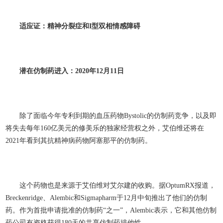
适应证：精神分裂症和I
型双相情感障碍
潜在仿制药进入：2020
年12
月11
日
除了面临今年专利到期的血压药物Bystolic的仿制药竞争，以及即
将失去每年160亿美元的修美乐的独家经营权之外，艾伯维还将在
2021年看到其抗精神病药物阿塞那平的仿制药。
这个药物也是来源于艾伯维对艾尔建的收购。据OptumRX报道，
Breckenridge、Alembic和Sigmapharm于12月中旬推出了他们的仿制
药。作为首批申请批准的仿制药“之一”，Alembic表示，它和其他仿制
药公司有资格获得180天的共享仿制药排他性。