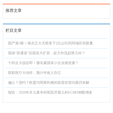
推荐文章
栏目文章
国产第3家！南京正大天晴拿下2亿止吐药阿瑞匹坦胶囊
国谈“双通道”后国采大扩容，处方外流趋势几何？
十药企大战在即！胰岛素国采小企业难逆袭？
联影医疗大动作，预计年收入百亿
偏心？违约？欧盟与阿斯利康的疫苗供货问题仍未解
报告：2020年非儿童专科医院开展儿科ECMO例数增多