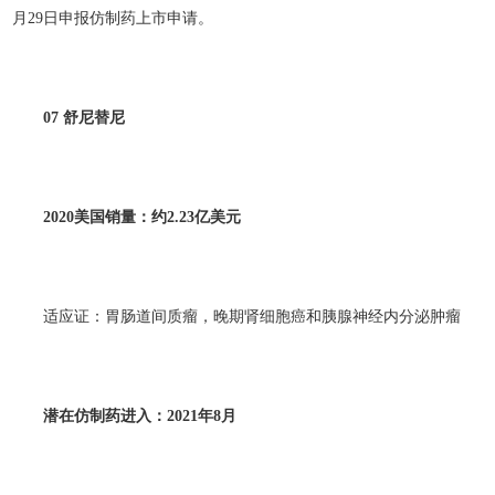
月29日申报仿制药上市申请。
07
舒尼替尼
2020
美国销量：约2.23
亿美元
适应证：胃肠道间质瘤，晚期肾细胞癌和胰腺神经内分泌肿瘤
潜在仿制药进入：2021
年8
月