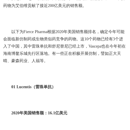
药物为艾伯维贡献了接近200亿美元的销售额。
以下为Fierce Pharma根据2020年美国销售额排名，确定今年可能
会面临新仿制药或生物类似药竞争的药物。这10个药物已经有3个进
入了中国，其中雷珠单抗和舒尼替尼已经上市，Vascepa也在今年初在
海南博鳌乐城先行区落地。有一些
正在积极开展仿制，譬如正大天
晴、豪森药业、人福
等。
01 Lucentis
（雷珠单抗）
2020
年美国销售额：16.1
亿美元