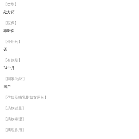
【类型】
处方药
【医保】
非医保
【外用药】
否
【有效期】
24个月
【国家/地区】
国产
【孕妇及哺乳期妇女用药】
【药物过量】
【药物毒理】
【药理作用】