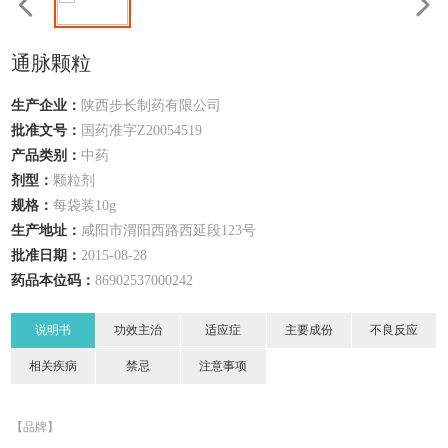
通脉颗粒
生产企业：
陕西步长制药有限公司
批准文号：
国药准字Z20054519
产品类别：
中药
剂型：
颗粒剂
规格：
每袋装10g
生产地址：
咸阳市渭阳西路西延段123号
批准日期：
2015-08-28
药品本位码：
86902537000242
说明书
功效主治
适应症
主要成份
不良反应
相关疾病
禁忌
注意事项
【品牌】