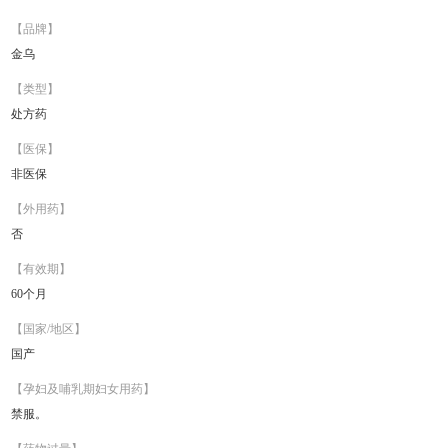
【品牌】
金乌
【类型】
处方药
【医保】
非医保
【外用药】
否
【有效期】
60个月
【国家/地区】
国产
【孕妇及哺乳期妇女用药】
禁服。