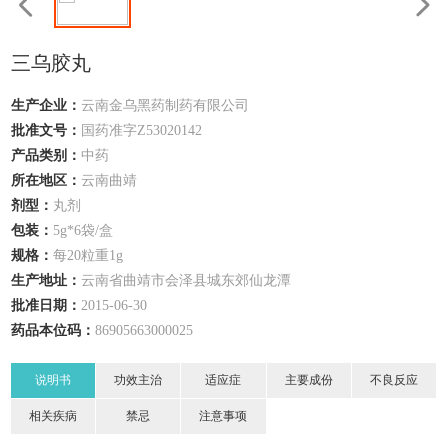
三乌胶丸
生产企业：
云南金乌黑药制药有限公司
批准文号：
国药准字Z53020142
产品类别：
中药
所在地区：
云南
曲靖
剂型：
丸剂
包装：
5g*6袋/盒
规格：
每20粒重1g
生产地址：
云南省曲靖市会泽县城东郊仙龙潭
批准日期：
2015-06-30
药品本位码：
86905663000025
说明书
功效主治
适应症
主要成份
不良反应
相关疾病
禁忌
注意事项