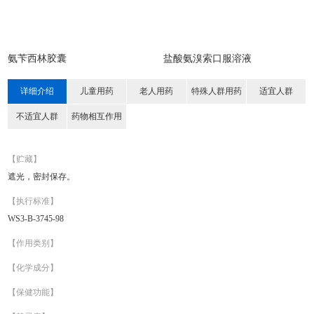
氨苄西林胶囊
盐酸氨溴索口服溶液
详细介绍
儿童用药
老人用药
特殊人群用药
适宜人群
不适宜人群
药物相互作用
【贮藏】
遮光，密封保存。
【执行标准】
WS3-B-3745-98
【作用类别】
【化学成分】
【保健功能】