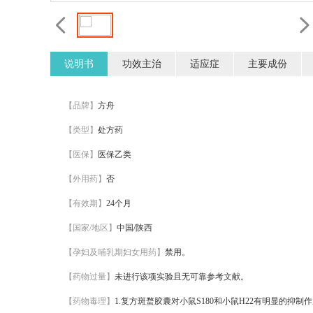
说明书
功效主治
适应症
主要成份
【品牌】
方舟
【类型】
处方药
【医保】
医保乙类
【外用药】
否
【有效期】
24个月
【国家/地区】
中国/陕西
【孕妇及哺乳期妇女用药】
禁用。
【药物过量】
未进行该项实验且无可靠参考文献。
【药物毒理】
1.复方斑蝥胶囊对小鼠S180和小鼠H22有明显的抑制