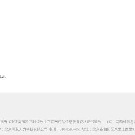
回甜。
科视野
京ICP备2021025447号-1
互联网药品信息服务资格证书编号：（京）网药械信息备字（
：北京网聚人力科技有限公司 电话：010-85867851 地址：北京市朝阳区八里庄西里97