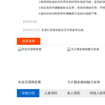
2.能增强机体的非特异性和特异性免疫功能，提高机
3.和抗癌药环磷酰胺联合应用，有协同增效作用，可
4.能对抗钴60照射和环磷酰胺引起的白细胞下降。
【药理作用】
【药代动力学】
未进行该项实验且无可靠参考文献。
相关推荐
布洛芬缓释胶囊
卡介菌多糖核酸注射液
详细介绍
儿童用药
老人用药
特殊人群