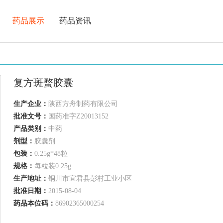
药品展示
药品资讯
复方斑蝥胶囊
生产企业：
陕西方舟制药有限公司
批准文号：
国药准字Z20013152
产品类别：
中药
剂型：
胶囊剂
包装：
0.25g*48粒
规格：
每粒装0.25g
生产地址：
铜川市宜君县彭村工业小区
批准日期：
2015-08-04
药品本位码：
86902365000254