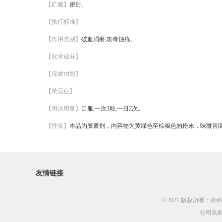
【贮藏】
密封。
【执行标准】
【作用类别】
破血消瘀,攻毒蚀疮。
【化学成分】
【保健功能】
【禁忌症】
【用法用量】
口服,一次3粒,一日2次。
【性状】
本品为胶囊剂，内容物为黄绿色至棕褐色的粉末，味微苦
友情链接
© 2021 版权所有：外
公司名称