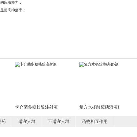
体的应激能力；
明显提高抑瘤率；
卡介菌多糖核酸注射液
复方水杨酸樟碘溶液Ⅰ
用药
适宜人群
不适宜人群
药物相互作用