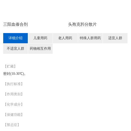
三阳血傣合剂
头孢克肟分散片
详细介绍
儿童用药
老人用药
特殊人群用药
适宜人群
不适宜人群
药物相互作用
【贮藏】
密封(10-30℃)。
【执行标准】
【作用类别】
【化学成分】
【保健功能】
【禁忌症】