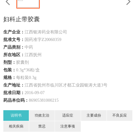
妇科止带胶囊
生产企业：
江西银涛药业有限公司
批准文号：
国药准字Z20060359
产品类别：
中药
所在地区：
江西
抚州
剂型：
胶囊剂
包装：
0.3g*36粒/盒
规格：
每粒装0.3g
生产地址：
江西省抚州市临川区才都工业园银涛大道3号
批准日期：
2016-09-07
药品本位码：
86905381000215
说明书
功效主治
适应症
主要成份
不良反应
相关疾病
禁忌
注意事项