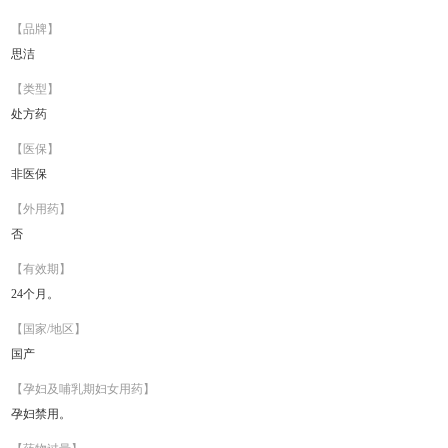
【品牌】
思洁
【类型】
处方药
【医保】
非医保
【外用药】
否
【有效期】
24个月。
【国家/地区】
国产
【孕妇及哺乳期妇女用药】
孕妇禁用。