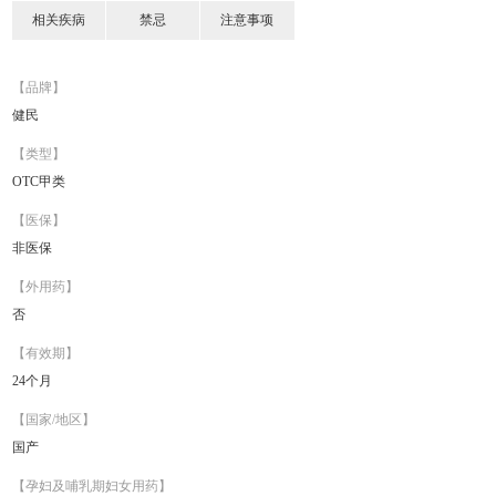
相关疾病
禁忌
注意事项
【品牌】
健民
【类型】
OTC甲类
【医保】
非医保
【外用药】
否
【有效期】
24个月
【国家/地区】
国产
【孕妇及哺乳期妇女用药】