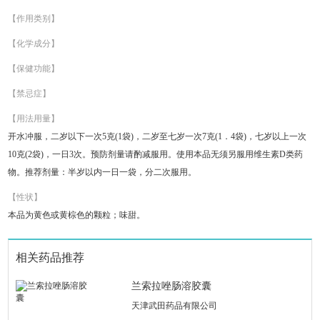
【作用类别】
【化学成分】
【保健功能】
【禁忌症】
【用法用量】
开水冲服，二岁以下一次5克(1袋)，二岁至七岁一次7克(1．4袋)，七岁以上一次
10克(2袋)，一日3次。预防剂量请酌减服用。使用本品无须另服用维生素D类药
物。推荐剂量：半岁以内一日一袋，分二次服用。
【性状】
本品为黄色或黄棕色的颗粒；味甜。
相关药品推荐
兰索拉唑肠溶胶囊
天津武田药品有限公司