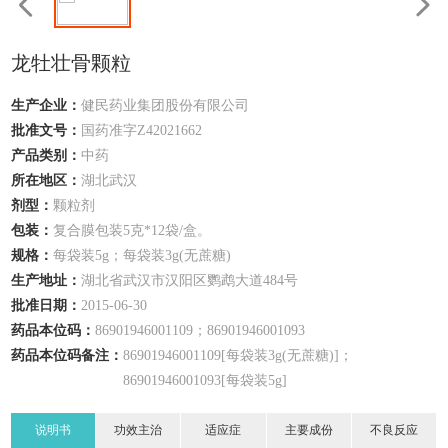
龙牡壮骨颗粒
生产企业：
健民药业集团股份有限公司
批准文号：
国药准字Z42021662
产品类别：
中药
所在地区：
湖北
武汉
剂型：
颗粒剂
包装：
复合膜包装5克*12袋/盒。
规格：
每袋装5g；每袋装3g(无蔗糖)
生产地址：
湖北省武汉市汉阳区鹦鹉大道484号
批准日期：
2015-06-30
药品本位码：
86901946001109；86901946001093
药品本位码备注：
86901946001109[每袋装3g(无蔗糖)]；
86901946001093[每袋装5g]
说明书
功效主治
适应症
主要成份
不良反应