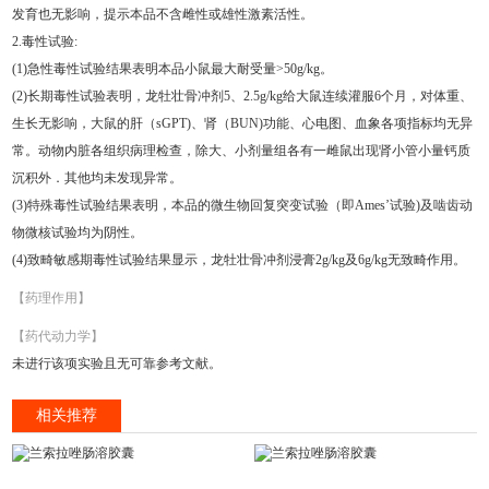
发育也无影响，提示本品不含雌性或雄性激素活性。
2.毒性试验:
(1)急性毒性试验结果表明本品小鼠最大耐受量>50g/kg。
(2)长期毒性试验表明，龙牡壮骨冲剂5、2.5g/kg给大鼠连续灌服6个月，对体重、
生长无影响，大鼠的肝（sGPT)、肾（BUN)功能、心电图、血象各项指标均无异
常。动物内脏各组织病理检查，除大、小剂量组各有一雌鼠出现肾小管小量钙质
沉积外．其他均未发现异常。
(3)特殊毒性试验结果表明，本品的微生物回复突变试验（即Ames’试验)及啮齿动
物微核试验均为阴性。
(4)致畸敏感期毒性试验结果显示，龙牡壮骨冲剂浸膏2g/kg及6g/kg无致畸作用。
【药理作用】
【药代动力学】
未进行该项实验且无可靠参考文献。
相关推荐