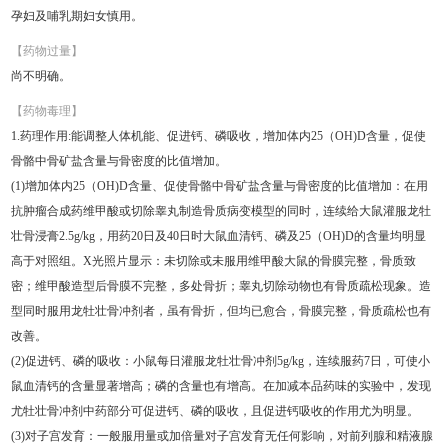
孕妇及哺乳期妇女慎用。
【药物过量】
尚不明确。
【药物毒理】
1.药理作用:能调整人体机能、促进钙、磷吸收，增加体内25（OH)D含量，促使
骨骼中骨矿盐含量与骨密度的比值增加。
(1)增加体内25（OH)D含量、促使骨骼中骨矿盐含量与骨密度的比值增加：在用
抗肿瘤合成药维甲酸或切除睾丸制造骨质病变模型的同时，连续给大鼠灌服龙牡
壮骨浸膏2.5g/kg，用药20日及40日时大鼠血清钙、磷及25（OH)D的含量均明显
高于对照组。X光照片显示：未切除或未服用维甲酸大鼠的骨膜完整，骨质致
密；维甲酸造型后骨膜不完整，多处骨折；睾丸切除动物也有骨质疏松现象。造
型同时服用龙牡壮骨冲剂者，虽有骨折，但均已愈合，骨膜完整，骨质疏松也有
改善。
(2)促进钙、磷的吸收：小鼠每日灌服龙牡壮骨冲剂5g/kg，连续服药7日，可使小
鼠血清钙的含量显著增高；磷的含量也有增高。在加减本品药味的实验中，发现
尤牡壮骨冲剂中药部分可促进钙、磷的吸收，且促进钙吸收的作用尤为明显。
(3)对子宫发育：一般服用量或加倍量对子宫发育无任何影响，对前列腺和精液腺