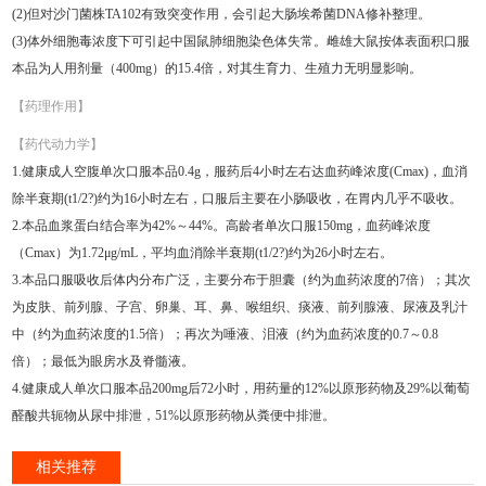
(2)但对沙门菌株TA102有致突变作用，会引起大肠埃希菌DNA修补整理。
(3)体外细胞毒浓度下可引起中国鼠肺细胞染色体失常。雌雄大鼠按体表面积口服
本品为人用剂量（400mg）的15.4倍，对其生育力、生殖力无明显影响。
【药理作用】
【药代动力学】
1.健康成人空腹单次口服本品0.4g，服药后4小时左右达血药峰浓度(Cmax)，血消
除半衰期(t1/2?)约为16小时左右，口服后主要在小肠吸收，在胃内几乎不吸收。
2.本品血浆蛋白结合率为42%～44%。高龄者单次口服150mg，血药峰浓度
（Cmax）为1.72μg/mL，平均血消除半衰期(t1/2?)约为26小时左右。
3.本品口服吸收后体内分布广泛，主要分布于胆囊（约为血药浓度的7倍）；其次
为皮肤、前列腺、子宫、卵巢、耳、鼻、喉组织、痰液、前列腺液、尿液及乳汁
中（约为血药浓度的1.5倍）；再次为唾液、泪液（约为血药浓度的0.7～0.8
倍）；最低为眼房水及脊髓液。
4.健康成人单次口服本品200mg后72小时，用药量的12%以原形药物及29%以葡萄
醛酸共轭物从尿中排泄，51%以原形药物从粪便中排泄。
相关推荐