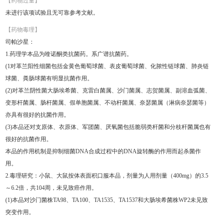
【药物过量】
未进行该项试验且无可靠参考文献。
【药物毒理】
司帕沙星：
1.药理学本品为喹诺酮类抗菌药。系广谱抗菌药。
(1对革兰阳性细菌包括金黄色葡萄球菌、表皮葡萄球菌、化脓性链球菌、肺炎链
球菌、粪肠球菌有明显抗菌作用。
(2)对革兰阴性菌大肠埃希菌、克雷白菌属、沙门菌属、志贺菌属、副溶血弧菌、
变形杆菌属、肠杆菌属、假单胞菌属、不动杆菌属、奈瑟菌属（淋病奈瑟菌等）
亦具有很好的抗菌作用。
(3)本品还对支原体、衣原体、军团菌、厌氧菌包括脆弱类杆菌和分枝杆菌属也有
很好的抗菌作用。
本品的作用机制是抑制细菌DNA合成过程中的DNA旋转酶的作用而起杀菌作
用。
2.毒理研究：小鼠、大鼠按体表面积口服本品，剂量为人用剂量（400mg）的3.5
～6.2倍，共104周，未见致癌作用。
(1)本品对沙门菌株TA98、TA100、TA1535、TA1537和大肠埃希菌株WP2未见致
突变作用。