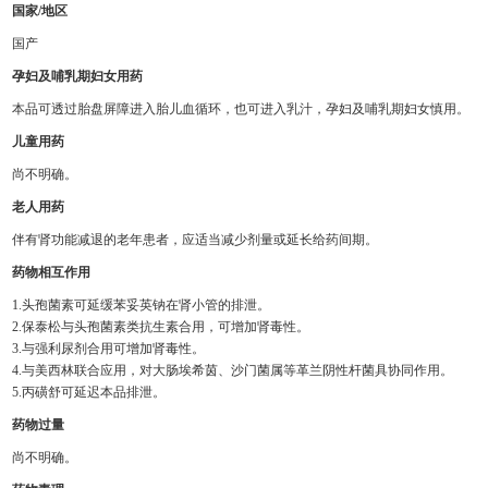
国家/地区
国产
孕妇及哺乳期妇女用药
本品可透过胎盘屏障进入胎儿血循环，也可进入乳汁，孕妇及哺乳期妇女慎用。
儿童用药
尚不明确。
老人用药
伴有肾功能减退的老年患者，应适当减少剂量或延长给药间期。
药物相互作用
1.头孢菌素可延缓苯妥英钠在肾小管的排泄。
2.保泰松与头孢菌素类抗生素合用，可增加肾毒性。
3.与强利尿剂合用可增加肾毒性。
4.与美西林联合应用，对大肠埃希茵、沙门菌属等革兰阴性杆菌具协同作用。
5.丙磺舒可延迟本品排泄。
药物过量
尚不明确。