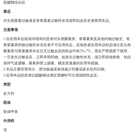
肌腱鞘综合征
禁忌
对头孢茵素过敏者及有青霉素过敏性休克或即刻反应史者禁用本品。
注意事项
1.在应用本品前须详细询问患者对头孢菌素类、青霉素类及其他药物过敏史、有
青霉素类药物过敏性休克史者不可应用本品，其他患者应用本品时必须注意头孢
菌素类与青霉素类存在交叉过敏反应的机会约有5%-7%，需在严密观察下慎用。
一旦发生过敏反应，立即停用药物。如发生过敏性休克，须立即就地抢救，包括
保持气道通畅，吸氧和肾上腺素、糖皮质激素的应用等措施。
2.本品主要经肾排出．肾功能减退者须减少剂量或延长给药问期。
3.应用本品的患者以硫酸铜法测定尿糖时可出现假阳性反应。
类型
处方药
医保
医保甲类
外用药
否