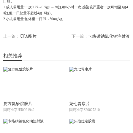
口服。
1.成人常用量:一次0.25～0.5g(1～2粒),每6小时一次,感染较严重者一次可增至1g(4
粒),但一日总量不超过4g(16粒)。
2.小儿常用量:按体重一日25～50mg/kg。
上一篇：
贝诺酯片
下一篇：
卡络磺钠氯化钠注射液
相关推荐
复方氨酚烷胺片
龙七胃康片
国药准字H50021942
国药准字Z20027810