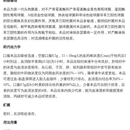
药物毒理
本品为第一代头孢菌素，对不产青霉素酶和产青霉素酶金黄色葡萄球菌、凝固酶
阴性葡萄球菌、A组溶血性链球菌、肺炎链球菌和草绿色链球菌等革兰阳性球菌
的部分菌株具良好抗菌作用。厌氧革兰阳性菌对本品多敏感，脆弱拟杆菌对本品
呈现耐药。耐甲氧西林葡萄球菌属、肠球菌属对本品耐药。本品对革兰阳性菌与
革兰阴性菌的作用与头孢氨苄相似。本品对淋病奈瑟菌有一定作用，对产酶淋病
奈瑟菌也具活性；对流感嗜血杆菌的活性较差。
药代动力学
口服本品后吸收迅速，空腹口服0.5g，11～18mg/L的血药峰浓度(Cmax)于给药后1
小时到达，血消除半衰期(t1/2β)为1小时。本品在组织体液中分布良好。肝组织中
的浓度与血清浓度相等。在心肌、子宫、肺、前列腺和骨组织中皆可获有效浓
度。脑组织中药物浓度仅为同期血药浓度的5%～10%，脑脊液中浓度更低。本品
可透过血-胎盘屏障进入胎儿血循环，少量经乳汁排出。血清蛋白结合率为6%～
10%。口服0.5g后6小时累积排出给药量的90%以上。少量本品可自胆汁排泄，后
者的浓度可为血清浓度的4倍。本品在体内很少代谢，能为血液透析和腹膜透析
清除。丙磺舒可减少本品经肾排泄。
贮藏
密封，在凉暗处保存。
用法用量