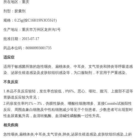
所在地区：重庆
剂型：胶囊剂
规格：0.25g(按C16H19N3O5S计)
生产地址：重庆市万州区龙井沟1号
批准日期：2015-07-17
药品本位码：86900993001735
适应症
适用于敏感菌所致的急性咽炎、扁桃体炎、中耳炎、支气管炎和肺炎等呼吸道感
染、泌尿生殖道感染及皮肤软组织感染等，为口服制剂，不宜用于严重感染。
不良反应
1.本品不良反应较轻，发生率也较低，约6%。恶心、呕吐、腹泻、上腹部不适等
胃肠道反应较为常见；
2.药疹发生率约1%～3%，伪膜性肠炎、嗜酸柱细胞增多、直接Coombs试验阳性
反应、周围血象白细胞及中性粒细胞减少等见于个别患者。少数患者可出现暂时
性血尿素氮升高，血清转氨酶、血清碱性磷酸酶一过性升高。
相关疾病
急性咽炎,扁桃体炎,中耳炎,支气管炎,肺炎,泌尿生殖道感染,皮肤软组织感染,上斜