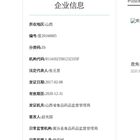
药品
企业信息
所在地区:
山西
编号:
晋20160005
分类码:
Zb
机构代码:
91141023581232335F
鹿角
法定代表人:
焦元昱
国药准
发证日期:
2017-02-08
有效期至:
2020-12-31
发证机关:
山西省食品药品监督管理局
签发人:
赵光国
日常监管机构:
襄汾县食品药品监督管理局