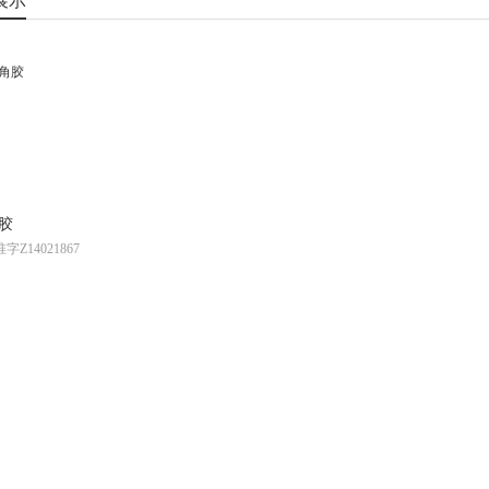
展示
胶
字Z14021867