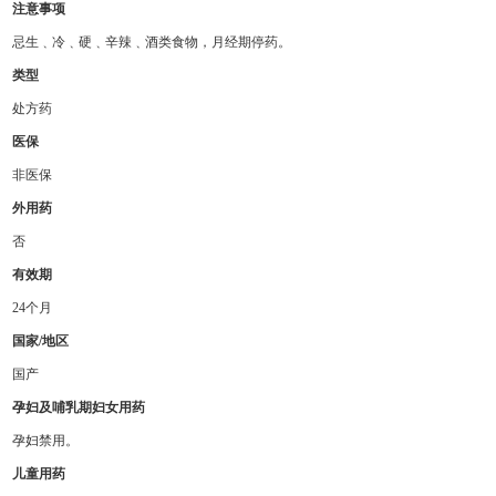
注意事项
忌生﹑冷﹑硬﹑辛辣﹑酒类食物，月经期停药。
类型
处方药
医保
非医保
外用药
否
有效期
24个月
国家/地区
国产
孕妇及哺乳期妇女用药
孕妇禁用。
儿童用药