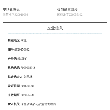
安络化纤丸
银翘解毒颗粒
国药准字Z20010098
国药准字Z20055102
企业信息
所在地区:
河北
编号:
冀20150032
分类码:
HbZbY
机构代码:
70090039-2
法定代表人:
刘墨林
发证日期:
2016-01-01
有效期至:
2020-12-31
发证机关:
河北省食品药品监督管理局