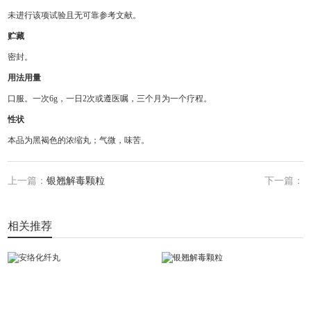
未进行该项试验且无可靠参考文献。
贮藏
密封。
用法用量
口服。一次6g，一日2次或遵医嘱，三个月为一个疗程。
性状
本品为黑褐色的浓缩丸；气微，味苦。
上一篇：
银翘解毒颗粒
下一篇：
相关推荐