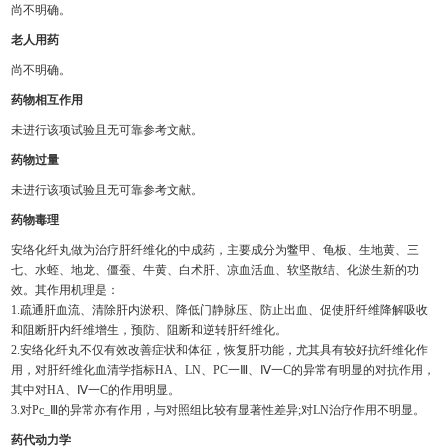
尚不明确。
老人用药
尚不明确。
药物相互作用
未进行该项试验且无可靠参考文献。
药物过量
未进行该项试验且无可靠参考文献。
药物毒理
安络化纤丸做为治疗肝纤维化的中成药，主要成分为鳖甲、龟板、生地黄、三
七、水蛭、地龙、僵蚕、牛黄、白术肝、凉血活血、软坚散结、化淤生新的功
效。其作用机理是：
1.疏通肝血流、清除肝内淤积、降低门静脉压、防止出血、促使肝纤维降解吸收
和阻断肝内纤维增生，预防、阻断和逆转肝纤维化。
2.安络化纤丸不仅有效改善症状和体征，恢复肝功能，尤其具有较好抗纤维化作
用，对肝纤维化血清学指标HA、LN、PC一Ⅲ、Ⅳ一C的异常有明显的对抗作用，
其中对HA、Ⅳ一C的作用明显。
3.对Pc_Ⅲ的异常亦有作用，与对照组比较有显著性差异;对LN治疗作用不明显。
药代动力学