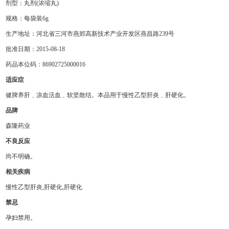
剂型：丸剂(浓缩丸)
规格：每袋装6g
生产地址：河北省三河市燕郊高新技术产业开发区燕昌路239号
批准日期：2015-08-18
药品本位码：86902725000016
适应症
健脾养肝﹑凉血活血﹑软坚散结。本品用于慢性乙型肝炎﹑肝硬化。
品牌
森隆药业
不良反应
尚不明确。
相关疾病
慢性乙型肝炎,肝硬化,肝硬化
禁忌
孕妇禁用。