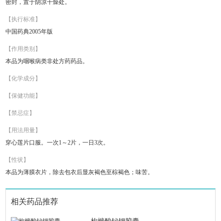
密封，置于阴凉干燥处。
【执行标准】
中国药典2005年版
【作用类别】
本品为咽喉病类非处方药药品。
【化学成分】
【保健功能】
【禁忌症】
【用法用量】
穿心莲片口服。一次1～2片，一日3次。
【性状】
本品为薄膜衣片，除去包衣后显灰褐色至棕褐色；味苦。
相关药品推荐