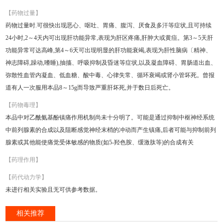
【药物过量】
药物过量时.可很快出现恶心、呕吐、胃痛、腹泻、厌食及多汗等症状,且可持续
24小时,2～4天内可出现肝功能异常,表现为肝区疼痛,肝肿大或黄疸。第3～5天肝
功能异常可达高峰,第4～6天可出现明显的肝功能衰竭,表现为肝性脑病〔精神、
神志障碍,躁动,嗜睡),抽搐、呼吸抑制及昏迷等症状,以及凝血障碍、胃肠道出血、
弥散性血管内凝血、低血糖、酸中毒、心律失常、循环衰竭或肾小管坏死。曾报
道有人一次服用本品8～15g而导致严重肝坏死,并于数日后死亡。
【药物毒理】
本品中对乙酰氨基酚镇痛作用机制尚未十分明了。可能是通过抑制中枢神经系统
中前列腺素的合成以及阻断感觉神经末梢的冲动而产生镇痛,后者可能与抑制前列
腺素或其他能使痛觉受体敏感的物质(如5-羟色胺、缓激肽等)的合成有关
【药理作用】
【药代动力学】
未进行相关实验且无可供参考数据。
相关推荐