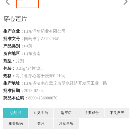
穿心莲片
生产企业：
山东润华药业有限公司
批准文号：
国药准字Z37020341
产品类别：
中药
所在地区：
山东
济南
剂型：
片剂
包装：
0.21g*24片/盒。
规格：
每片含穿心莲干浸膏0.210g
生产地址：
山东省济南市章丘市明水经济开发区工业一路
批准日期：
2015-02-04
药品本位码：
86904154000070
说明书
功效主治
适应症
主要成份
不良反应
相关疾病
禁忌
注意事项