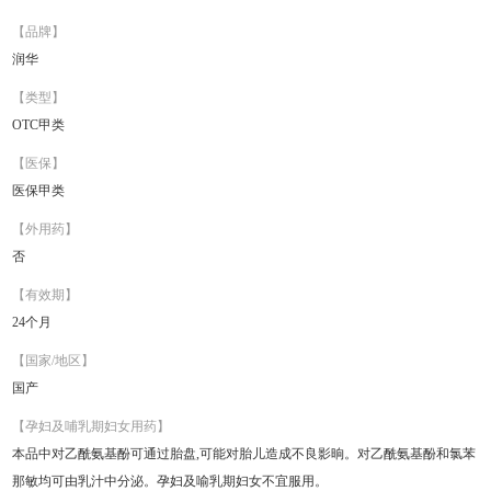
【品牌】
润华
【类型】
OTC甲类
【医保】
医保甲类
【外用药】
否
【有效期】
24个月
【国家/地区】
国产
【孕妇及哺乳期妇女用药】
本品中对乙酰氨基酚可通过胎盘,可能对胎儿造成不良影晌。对乙酰氨基酚和氯苯
那敏均可由乳汁中分泌。孕妇及喻乳期妇女不宜服用。