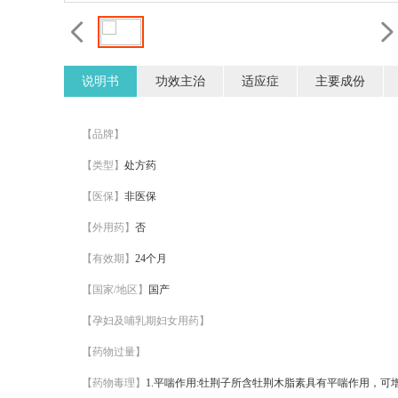
说明书
功效主治
适应症
主要成份
【品牌】
【类型】
处方药
【医保】
非医保
【外用药】
否
【有效期】
24个月
【国家/地区】
国产
【孕妇及哺乳期妇女用药】
【药物过量】
【药物毒理】
1.平喘作用:牡荆子所含牡荆木脂素具有平喘作用，