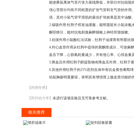
能使豚鼠离体气管片张力基线降低，并部分对抗组胺
强心苷部分均有不同程度的扩张气管和支气管的作用
强，其对小鼠气管平滑肌的最佳扩张效果是其中油酸
2.镇咳作用:牡荆子挥发油灌服，能明显延长小鼠浓
酮苷静注，能对抗电刺激麻醉猫喉上神经所致咳嗽。
3.祛痰作用小鼠酚红法试验，牡荆子油灌胃有明显祛
4.对心血管作用从牡荆中提得的黄酮类成分，可使麻
血压下降，心肌氧耗量减少，并有使心率、心排血量
5.降血压作用牡荆子醇提取物有降血压作用，牡荆子
6.其他作用牡荆子的25%煎剂在体外有抗金黄色葡
幼鼠胸腺明显萎缩，表明其有增强肾上腺皮质功能的
【药理作用】
【药代动力学】
未进行该项实验且无可靠参考文献。
相关推荐