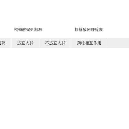
枸橼酸铋钾颗粒
枸橼酸铋钾胶囊
用药
适宜人群
不适宜人群
药物相互作用