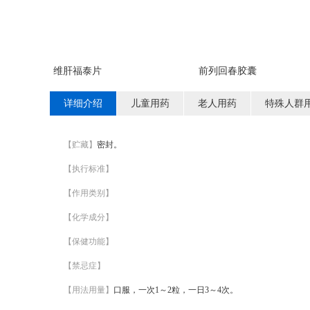
维肝福泰片
前列回春胶囊
详细介绍
儿童用药
老人用药
特殊人群
【贮藏】
密封。
【执行标准】
【作用类别】
【化学成分】
【保健功能】
【禁忌症】
【用法用量】
口服，一次1～2粒，一日3～4次。