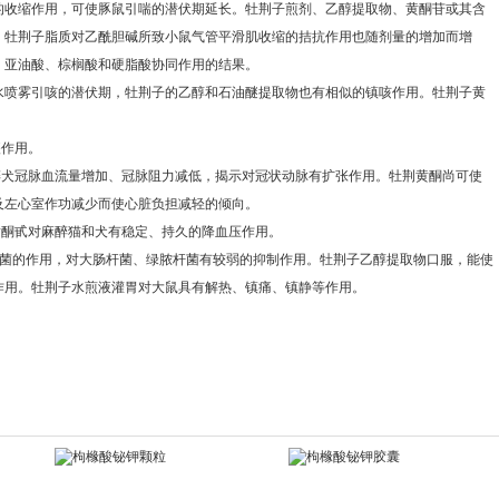
的收缩作用，可使豚鼠引喘的潜伏期延长。牡荆子煎剂、乙醇提取物、黄酮苷或其含
。牡荆子脂质对乙酰胆碱所致小鼠气管平滑肌收缩的拮抗作用也随剂量的增加而增
、亚油酸、棕榈酸和硬脂酸协同作用的结果。
氨水喷雾引咳的潜伏期，牡荆子的乙醇和石油醚提取物也有相似的镇咳作用。牡荆子黄
痰作用。
醉犬冠脉血流量增加、冠脉阻力减低，揭示对冠状动脉有扩张作用。牡荆黄酮尚可使
及左心室作功减少而使心脏负担减轻的倾向。
黄酮甙对麻醉猫和犬有稳定、持久的降血压作用。
萄球菌的作用，对大肠杆菌、绿脓杆菌有较弱的抑制作用。牡荆子乙醇提取物口服，能使
作用。牡荆子水煎液灌胃对大鼠具有解热、镇痛、镇静等作用。