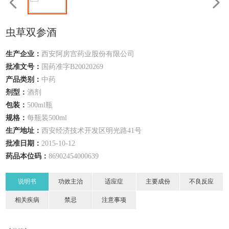
虫草双参酒
生产企业：
西安阿房宫药业股份有限公司
批准文号：
国药准字B20020269
产品类别：
中药
剂型：
酒剂
包装：
500ml瓶
规格：
每瓶装500ml
生产地址：
西安经济技术开发区明光路41号
批准日期：
2015-10-12
药品本位码：
86902454000639
说明书
功效主治
适应症
主要成份
不良反应
相关疾病
禁忌
注意事项