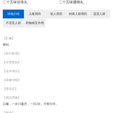
二十五味珍珠丸
二十五味珊瑚丸
详细介绍
儿童用药
老人用药
特殊人群用药
适宜人群
不适宜人群
药物相互作用
【贮藏】
密封。
【执行标准】
【作用类别】
【化学成分】
【保健功能】
【禁忌症】
【用法用量】
口服，一次15毫升，一日2次。疗程10天。
【性状】