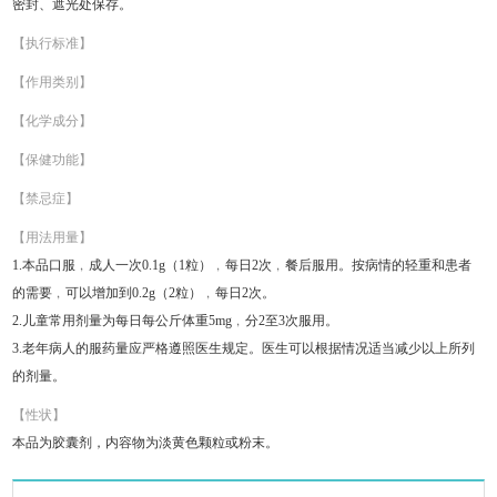
密封、遮光处保存。
【执行标准】
【作用类别】
【化学成分】
【保健功能】
【禁忌症】
【用法用量】
1.本品口服﹐成人一次0.1g（1粒）﹐每日2次﹐餐后服用。按病情的轻重和患者
的需要﹐可以增加到0.2g（2粒）﹐每日2次。
2.儿童常用剂量为每日每公斤体重5mg﹐分2至3次服用。
3.老年病人的服药量应严格遵照医生规定。医生可以根据情况适当减少以上所列
的剂量。
【性状】
本品为胶囊剂，内容物为淡黄色颗粒或粉末。