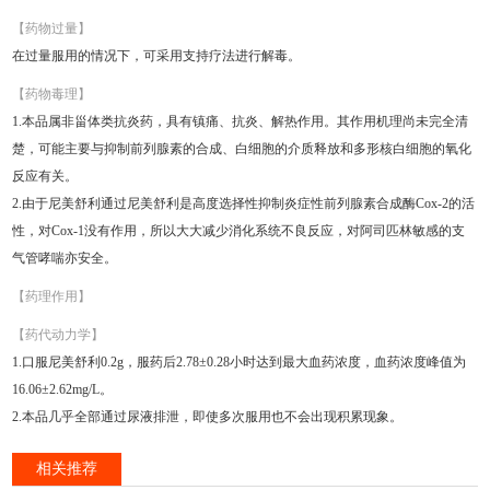
【药物过量】
在过量服用的情况下，可采用支持疗法进行解毒。
【药物毒理】
1.本品属非甾体类抗炎药，具有镇痛、抗炎、解热作用。其作用机理尚未完全清
楚，可能主要与抑制前列腺素的合成、白细胞的介质释放和多形核白细胞的氧化
反应有关。
2.由于尼美舒利通过尼美舒利是高度选择性抑制炎症性前列腺素合成酶Cox-2的活
性，对Cox-1没有作用，所以大大减少消化系统不良反应，对阿司匹林敏感的支
气管哮喘亦安全。
【药理作用】
【药代动力学】
1.口服尼美舒利0.2g，服药后2.78±0.28小时达到最大血药浓度，血药浓度峰值为
16.06±2.62mg/L。
2.本品几乎全部通过尿液排泄，即使多次服用也不会出现积累现象。
相关推荐