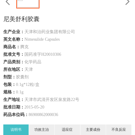
尼美舒利胶囊
生产企业：
天津和治药业集团有限公司
英文名称：
Nimesulide Capsules
商品名：
腾克
批准文号：
国药准字H20010306
产品类别：
化学药品
所在地区：
天津
剂型：
胶囊剂
包装：
0.1g*12粒/盒
规格：
0.1g
生产地址：
天津市武清开发区泉发路22号
批准日期：
2015-05-20
药品本位码：
86900862000036
说明书
功效主治
适应症
主要成份
不良反应