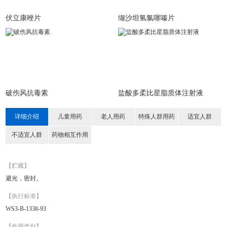
伏立康唑片
缬沙坦氢氯噻嗪片
破伤风抗毒素
盐酸多柔比星脂质体注射液
详细介绍
儿童用药
老人用药
特殊人群用药
适宜人群
不适宜人群
药物相互作用
【贮藏】
避光，密封。
【执行标准】
WS3-B-1338-93
【作用类别】