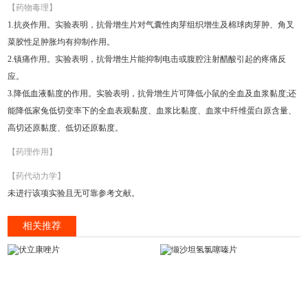
【药物毒理】
1.抗炎作用。实验表明，抗骨增生片对气囊性肉芽组织增生及棉球肉芽肿、角叉
菜胶性足肿胀均有抑制作用。
2.镇痛作用。实验表明，抗骨增生片能抑制电击或腹腔注射醋酸引起的疼痛反
应。
3.降低血液黏度的作用。实验表明，抗骨增生片可降低小鼠的全血及血浆黏度;还
能降低家兔低切变率下的全血表观黏度、血浆比黏度、血浆中纤维蛋白原含量、
高切还原黏度、低切还原黏度。
【药理作用】
【药代动力学】
未进行该项实验且无可靠参考文献。
相关推荐