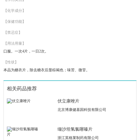
【化学成分】
【保健功能】
【禁忌症】
【用法用量】
口服。一次4片，一日2次。
【性状】
本品为糖衣片，除去糖衣后显棕褐色；味苦、微苷。
相关药品推荐
伏立康唑片
北京博康健基因科技有限公司
缬沙坦氢氯噻嗪片
浙江英格莱制药有限公司