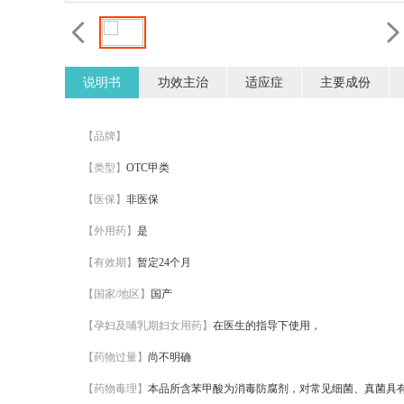
说明书
功效主治
适应症
主要成份
【品牌】
【类型】
OTC甲类
【医保】
非医保
【外用药】
是
【有效期】
暂定24个月
【国家/地区】
国产
【孕妇及哺乳期妇女用药】
在医生的指导下使用，
【药物过量】
尚不明确
【药物毒理】
本品所含苯甲酸为消毒防腐剂，对常见细菌、真菌具