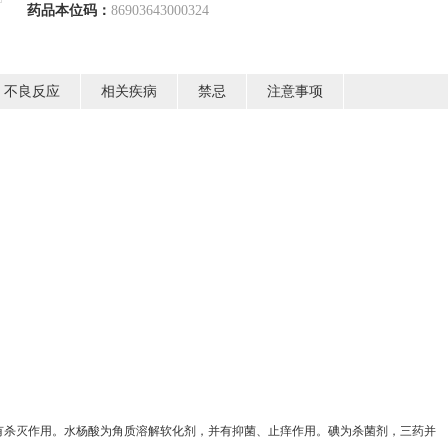
药品本位码：
86903643000324
不良反应
相关疾病
禁忌
注意事项
有杀灭作用。水杨酸为角质溶解软化剂，并有抑菌、止痒作用。碘为杀菌剂，三药并