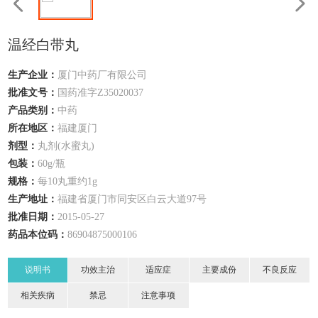
温经白带丸
生产企业：
厦门中药厂有限公司
批准文号：
国药准字Z35020037
产品类别：
中药
所在地区：
福建
厦门
剂型：
丸剂(水蜜丸)
包装：
60g/瓶
规格：
每10丸重约1g
生产地址：
福建省厦门市同安区白云大道97号
批准日期：
2015-05-27
药品本位码：
86904875000106
说明书
功效主治
适应症
主要成份
不良反应
相关疾病
禁忌
注意事项