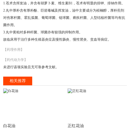
1.苍术含挥发油，并含有胡萝卜素、维生素B1，苍术有明显的排钾、排钠作用。
2.丸中厚朴含有厚朴酚、巨箭毒碱及挥发油，油中主要成分为桢楠醇，厚朴煎剂
对伤寒杆菌、霍乱弧菌、葡萄球菌、链球菌、痢疾杆菌、人型结核杆菌等均有抗
菌作用。
3.丸中黄柏对多种杆菌、球菌亦有较强的抑制作用。
故临床用于治疗多种生殖器炎症及慢性肠炎、慢性肾炎、贫血等病症。
【药理作用】
【药代动力学】
未进行该项实验且无可靠参考文献。
相关推荐
白花油
正红花油