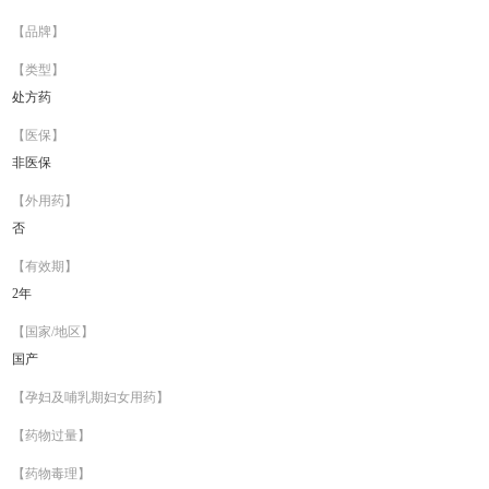
【品牌】
【类型】
处方药
【医保】
非医保
【外用药】
否
【有效期】
2年
【国家/地区】
国产
【孕妇及哺乳期妇女用药】
【药物过量】
【药物毒理】