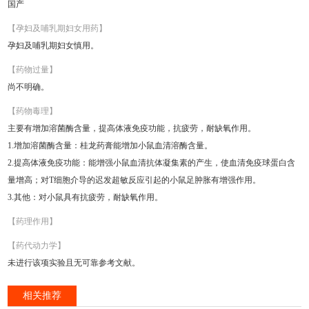
国产
【孕妇及哺乳期妇女用药】
孕妇及哺乳期妇女慎用。
【药物过量】
尚不明确。
【药物毒理】
主要有增加溶菌酶含量，提高体液免疫功能，抗疲劳，耐缺氧作用。
1.增加溶菌酶含量：桂龙药膏能增加小鼠血清溶酶含量。
2.提高体液免疫功能：能增强小鼠血清抗体凝集素的产生，使血清免疫球蛋白含
量增高；对T细胞介导的迟发超敏反应引起的小鼠足肿胀有增强作用。
3.其他：对小鼠具有抗疲劳，耐缺氧作用。
【药理作用】
【药代动力学】
未进行该项实验且无可靠参考文献。
相关推荐