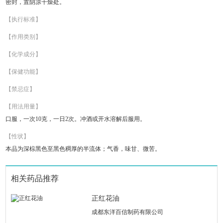
密封，置阴凉干燥处。
【执行标准】
【作用类别】
【化学成分】
【保健功能】
【禁忌症】
【用法用量】
口服，一次10克，一日2次。冲酒或开水溶解后服用。
【性状】
本品为深棕黑色至黑色稠厚的半流体；气香，味甘、微苦。
相关药品推荐
正红花油
成都东洋百信制药有限公司