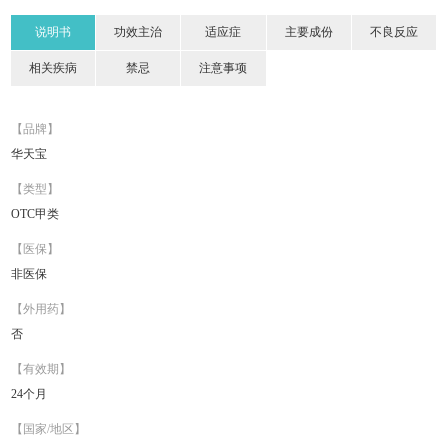
说明书
功效主治
适应症
主要成份
不良反应
相关疾病
禁忌
注意事项
【品牌】
华天宝
【类型】
OTC甲类
【医保】
非医保
【外用药】
否
【有效期】
24个月
【国家/地区】