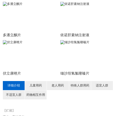
多潘立酮片
依诺肝素钠注射液
伏立康唑片
缬沙坦氢氯噻嗪片
详细介绍
儿童用药
老人用药
特殊人群用药
适宜人群
不适宜人群
药物相互作用
【贮藏】