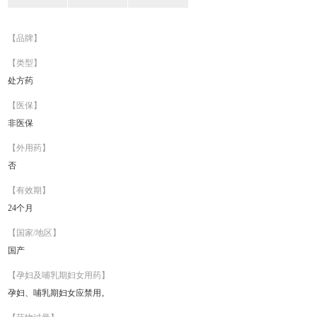
【品牌】
【类型】
处方药
【医保】
非医保
【外用药】
否
【有效期】
24个月
【国家/地区】
国产
【孕妇及哺乳期妇女用药】
孕妇、哺乳期妇女应禁用。