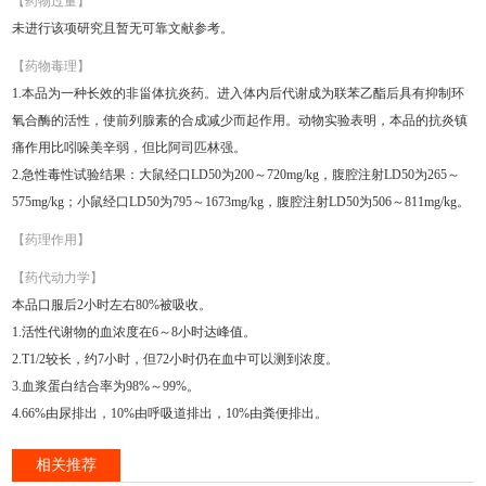
【药物过量】
未进行该项研究且暂无可靠文献参考。
【药物毒理】
1.本品为一种长效的非甾体抗炎药。进入体内后代谢成为联苯乙酯后具有抑制环
氧合酶的活性，使前列腺素的合成减少而起作用。动物实验表明，本品的抗炎镇
痛作用比吲哚美辛弱，但比阿司匹林强。
2.急性毒性试验结果：大鼠经口LD50为200～720mg/kg，腹腔注射LD50为265～
575mg/kg；小鼠经口LD50为795～1673mg/kg，腹腔注射LD50为506～811mg/kg。
【药理作用】
【药代动力学】
本品口服后2小时左右80%被吸收。
1.活性代谢物的血浓度在6～8小时达峰值。
2.T1/2较长，约7小时，但72小时仍在血中可以测到浓度。
3.血浆蛋白结合率为98%～99%。
4.66%由尿排出，10%由呼吸道排出，10%由粪便排出。
相关推荐