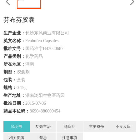
芬布芬胶囊
生产企业：
长沙东风药业有限公司
英文名称：
Fenbufen Capsules
批准文号：
国药准字H43020687
产品类别：
化学药品
所在地区：
湖南
剂型：
胶囊剂
包装：
盒装
规格：
0.15g
生产地址：
湖南浏阳生物医药园
批准日期：
2015-07-06
药品本位码：
86904886000454
说明书
功效主治
适应症
主要成份
不良反应
相关疾病
禁忌
注意事项