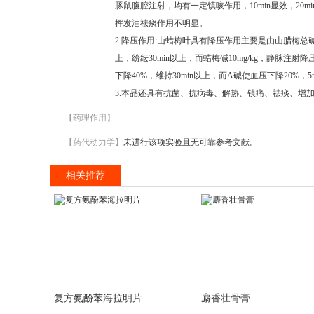
豚鼠腹腔注射，均有一定镇咳作用，10min显效，2
挥发油祛痰作用不明显。
2.降压作用:山蜡梅叶具有降压作用主要是由山腊梅总碱
上，纷纭30min以上，而蜡梅碱10mg/kg，静脉注射降
下降40%，维持30min以上，而A碱使血压下降20%，5
3.本品还具有抗菌、抗病毒、解热、镇痛、祛痰、增
【药理作用】
【药代动力学】
未进行该项实验且无可靠参考文献。
相关推荐
复方氨酚苯海拉明片
麝香壮骨膏