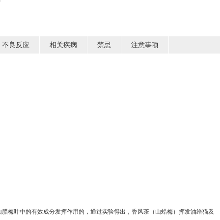
不良反应
相关疾病
禁忌
注意事项
于山腊梅叶中的有效成分发挥作用的，通过实验得出，香风茶（山蜡梅）挥发油给猫及