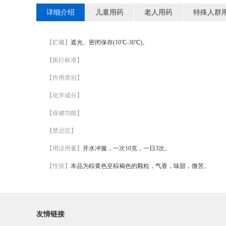
详细介绍
儿童用药
老人用药
特殊人群
【贮藏】
遮光、密闭保存(10℃-30℃)。
【执行标准】
【作用类别】
【化学成分】
【保健功能】
【禁忌症】
【用法用量】
开水冲服，一次10克，一日3次。
【性状】
本品为棕黄色至棕褐色的颗粒，气香，味甜，微苦。
友情链接