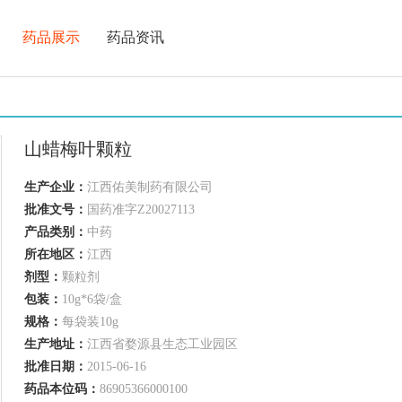
药品展示
药品资讯
山蜡梅叶颗粒
生产企业：
江西佑美制药有限公司
批准文号：
国药准字Z20027113
产品类别：
中药
所在地区：
江西
剂型：
颗粒剂
包装：
10g*6袋/盒
规格：
每袋装10g
生产地址：
江西省婺源县生态工业园区
批准日期：
2015-06-16
药品本位码：
86905366000100