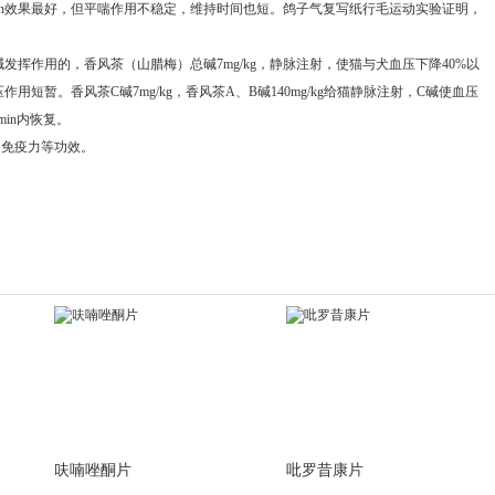
0min效果最好，但平喘作用不稳定，维持时间也短。鸽子气复写纸行毛运动实验证明，
发挥作用的，香风茶（山腊梅）总碱7mg/kg，静脉注射，使猫与犬血压下降40%以
压作用短暂。香风茶C碱7mg/kg，香风茶A、B碱140mg/kg给猫静脉注射，C碱使血压
min内恢复。
加免疫力等功效。
呋喃唑酮片
吡罗昔康片