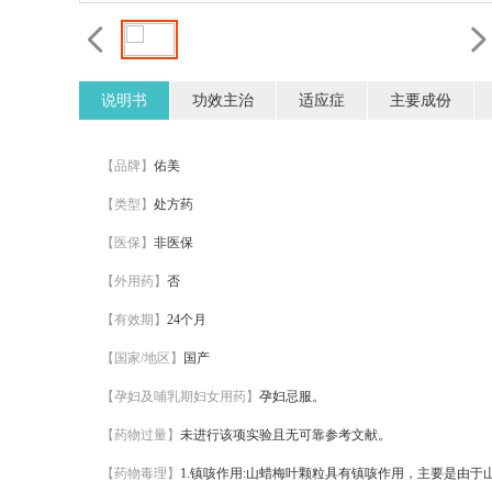
说明书
功效主治
适应症
主要成份
【品牌】
佑美
【类型】
处方药
【医保】
非医保
【外用药】
否
【有效期】
24个月
【国家/地区】
国产
【孕妇及哺乳期妇女用药】
孕妇忌服。
【药物过量】
未进行该项实验且无可靠参考文献。
【药物毒理】
1.镇咳作用:山蜡梅叶颗粒具有镇咳作用，主要是由